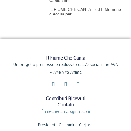
Cantastorie
IL FIUME CHE CANTA – ed II Memorie
d’Acqua per
Il Fiume Che Canta
Un progetto promosso e realizzato dall’Associazione AVA
– Arte Vita Anima
F
I
Y
a
n
o
c
s
u
Contributi Ricevuti
e
t
t
Contatti
b
a
u
o
g
b
fiumechecanta@gmail.com
o
r
e
k
a
Presidente Gelsomina Carfora:
-
m