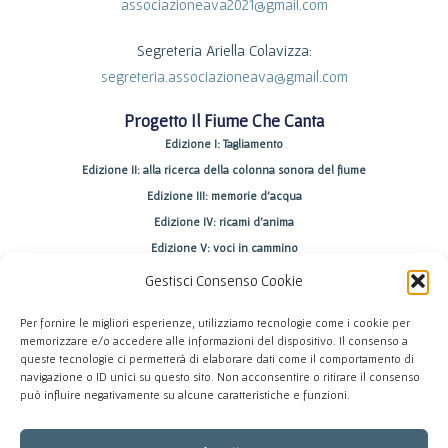
f
associazioneava2021@gmail.com
Segreteria
Ariella Colavizza
:
segreteria.associazioneava@gmail.com
Progetto Il Fiume Che Canta
Edizione I: Tagliamento
Edizione II: alla ricerca della colonna sonora del fiume
Edizione III: memorie d’acqua
Edizione IV: ricami d’anima
Edizione V: voci in cammino
Edizione VI: la carta dei valori
Gestisci Consenso Cookie
Promosso dall’associazione AvA – Arte Vita Anima. Realizzato con il
Per fornire le migliori esperienze, utilizziamo tecnologie come i cookie per
memorizzare e/o accedere alle informazioni del dispositivo. Il consenso a
sostegno di Regione Autonoma Friuli Venezia Giulia, Fondazione
queste tecnologie ci permetterà di elaborare dati come il comportamento di
Friuli, Comune di Camino al Tagliamento, Comune di Valvasone
navigazione o ID unici su questo sito. Non acconsentire o ritirare il consenso
può influire negativamente su alcune caratteristiche e funzioni.
Arzene, Fondazione Pietro Pittini, Ambiente e Servizi Spa. L’attività di
manutenzione e aggiornamento di questo sito è finanziata dalla