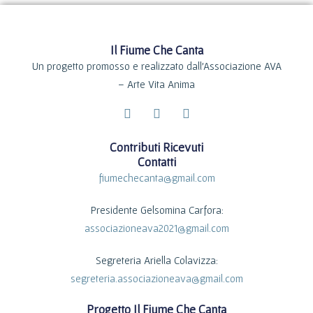
Il Fiume Che Canta
Un progetto promosso e realizzato dall’Associazione AVA
– Arte Vita Anima
F
I
Y
a
n
o
c
s
u
Contributi Ricevuti
e
t
t
Contatti
b
a
u
o
g
b
fiumechecanta@gmail.com
o
r
e
k
a
Presidente Gelsomina Carfora:
-
m
f
associazioneava2021@gmail.com
Segreteria
Ariella Colavizza
:
segreteria.associazioneava@gmail.com
Progetto Il Fiume Che Canta