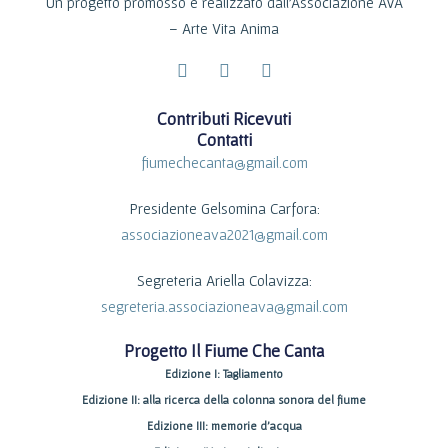
Un progetto promosso e realizzato dall’Associazione AVA
– Arte Vita Anima
F
I
Y
a
n
o
c
s
u
Contributi Ricevuti
e
t
t
Contatti
b
a
u
o
g
b
fiumechecanta@gmail.com
o
r
e
k
a
Presidente Gelsomina Carfora:
-
m
f
associazioneava2021@gmail.com
Segreteria
Ariella Colavizza
:
segreteria.associazioneava@gmail.com
Progetto Il Fiume Che Canta
Edizione I: Tagliamento
Edizione II: alla ricerca della colonna sonora del fiume
Edizione III: memorie d’acqua